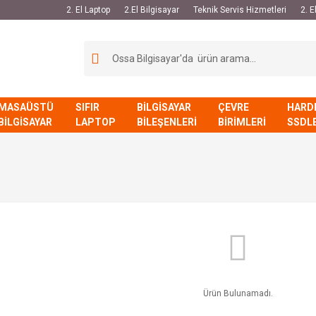
2. El Laptop
2.El Bilgisayar
Teknik Servis Hizmetleri
2. 
MASAÜSTÜ
SIFIR
BİLGİSAYAR
ÇEVRE
HARD
BİLGİSAYAR
LAPTOP
BİLEŞENLERİ
BİRİMLERİ
SSDL
Ürün Bulunamadı.