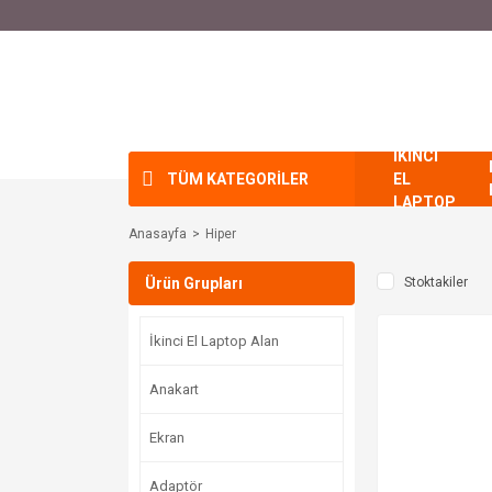
İKİNCİ
TÜM KATEGORİLER
EL
LAPTOP
Anasayfa
Hiper
Ürün Grupları
Stoktakiler
İkinci El Laptop Alan
Anakart
Ekran
Adaptör