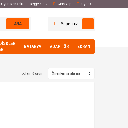
El Oyun Konsolu
Hoşgeldiniz
Giriş Yap
Üye Ol
ARA
Sepetiniz
DİSKLER
BATARYA
ADAPTÖR
EKRAN
ER
Toplam 0 ürün