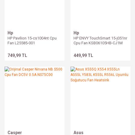
Hp
Hp
HP Pavilion 15-cs1004nt Cpu
HP ENVY TouchSmart 15-j051nr
Fan L25585-001
Cpu Fan KSB06105HB-CJ1M
749,99 TL
449,99 TL
Casper
Asus