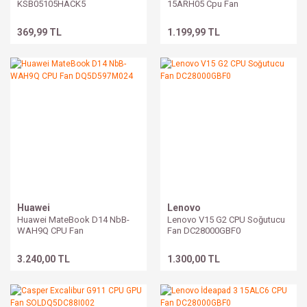
KSB05105HACK5
15ARH05 Cpu Fan
BAPA1509R5HP002
369,99 TL
1.199,99 TL
Huawei
Lenovo
Huawei MateBook D14 NbB-
Lenovo V15 G2 CPU Soğutucu
WAH9Q CPU Fan
Fan DC28000GBF0
DQ5D597M024
3.240,00 TL
1.300,00 TL