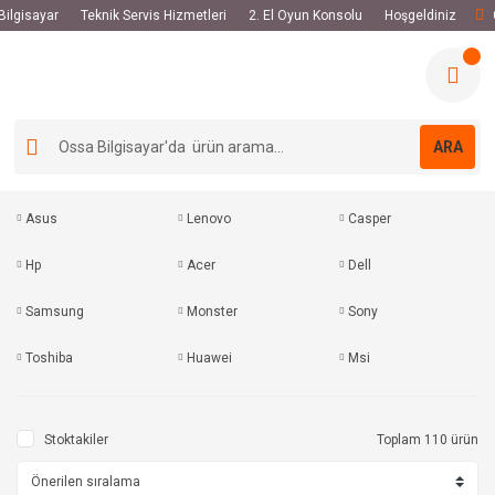
 Bilgisayar
Teknik Servis Hizmetleri
2. El Oyun Konsolu
Hoşgeldiniz
ARA
Asus
Lenovo
Casper
Hp
Acer
Dell
Samsung
Monster
Sony
Toshiba
Huawei
Msi
Stoktakiler
Toplam 110 ürün