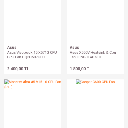
Asus
Asus
Asus Vivobook 15 X571G CPU
Asus X550V Heatsink & Cpu
GPU Fan DQ5D587G000
Fan 13N0-TGA0201
DQ5D517G000
2.400,00 TL
1.800,00 TL