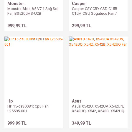
Monster
Casper
Monster Abra A5 V7.1 Sağ Sol
Casper CSY CRY CSD C15B
Fan BS5205MS-U2B
C15M CGU Soğutucu Fan /
13N0-PPP0E02 0A
999,99 TL
299,99 TL
Hp
Asus
HP 15-cs3008nt Cpu Fan
Asus X542U, X542UA X542UN,
L25585-001
X542UQ, X542, X542B, X542UQ
Fan
999,99 TL
349,99 TL