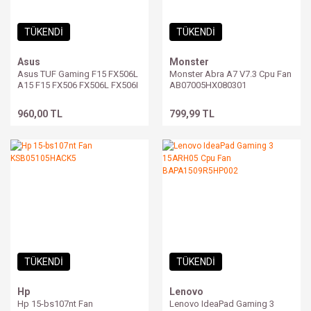
TÜKENDİ
TÜKENDİ
Asus
Monster
Asus TUF Gaming F15 FX506L
Monster Abra A7 V7.3 Cpu Fan
A15 F15 FX506 FX506L FX506I
AB07005HX080301
FA706 FX506H FA506IV
FA506IU FA506IH FX506IU
960,00 TL
799,99 TL
FX506LH FX705 FX506LU Fan
DFS5K12114262H
DFS5K12304363H
TÜKENDİ
TÜKENDİ
Hp
Lenovo
Hp 15-bs107nt Fan
Lenovo IdeaPad Gaming 3