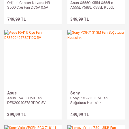
Orijinal Casper Nirvana NB
Asus X555Q X554 X555Ln
S500 Cpu Fan DC5V 0.5A
A555L Y583L K555L R556L
NS75C00
Uyumlu Soğutucu Fan Heatsink
749,99 TL
349,99 TL
Asus
Sony
Asus F541U Cpu Fan
Sony PCG-71313M Fan
DFS2004057S0T DC 5V
Soğutucu Heatsink
399,99 TL
449,99 TL