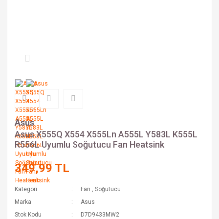
Asus
Asus X555Q X554 X555Ln A555L Y583L K555L
R556L Uyumlu Soğutucu Fan Heatsink
349,99 TL
Kategori
Fan
,
Soğutucu
Marka
Asus
Stok Kodu
D7D9433MW2