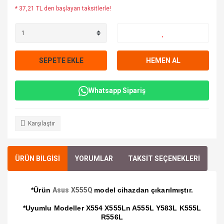
* 37,21 TL den başlayan taksitlerle!
SEPETE EKLE
HEMEN AL
Whatsapp Sipariş
Karşılaştır
ÜRÜN BİLGİSİ
YORUMLAR
TAKSİT SEÇENEKLERİ
*Ürün
Asus X555Q
model cihazdan çıkarılmıştır.
*Uyumlu Modeller X554 X555Ln A555L Y583L K555L
R556L