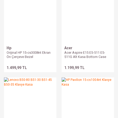
Hp
Acer
Orijinal HP 15-cs3008nt Ekran
Acer Aspire E15 E5-511 E5-
Ön Çerçeve Bezel
511G Alt Kasa Bottom Case
1.499,99 TL
1.199,99 TL