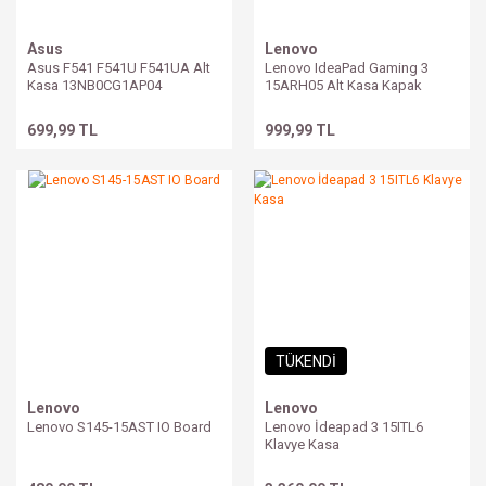
Asus
Lenovo
Asus F541 F541U F541UA Alt
Lenovo IdeaPad Gaming 3
Kasa 13NB0CG1AP04
15ARH05 Alt Kasa Kapak
Bottom Case AP1JM000400
699,99 TL
999,99 TL
TÜKENDİ
Lenovo
Lenovo
Lenovo S145-15AST IO Board
Lenovo İdeapad 3 15ITL6
Klavye Kasa