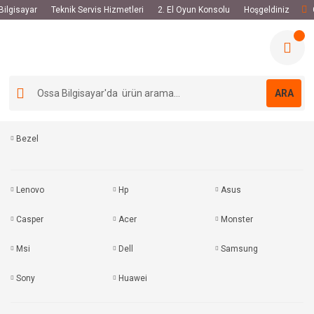
 Bilgisayar
Teknik Servis Hizmetleri
2. El Oyun Konsolu
Hoşgeldiniz
ARA
Bezel
Lenovo
Hp
Asus
Casper
Acer
Monster
Msi
Dell
Samsung
Sony
Huawei