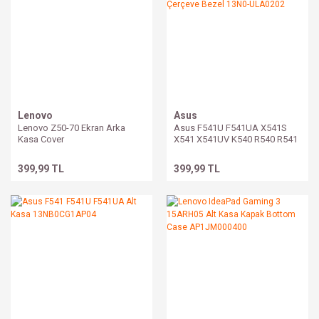
Lenovo
Asus
Lenovo Z50-70 Ekran Arka
Asus F541U F541UA X541S
Kasa Cover
X541 X541UV K540 R540 R541
A540 X540 X540L Ekran Ön
Çerçeve Bezel 13N0-ULA0202
399,99 TL
399,99 TL