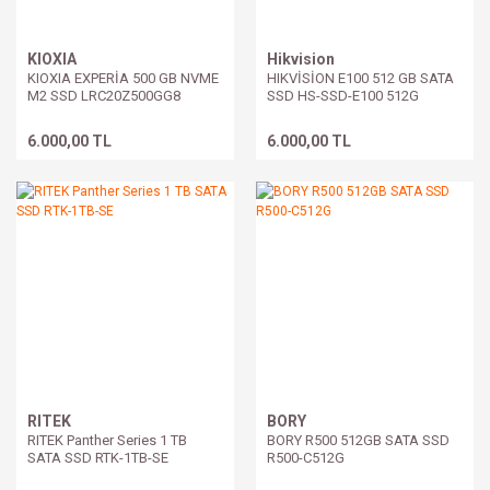
KIOXIA
Hikvision
KIOXIA EXPERİA 500 GB NVME
HIKVİSİON E100 512 GB SATA
M2 SSD LRC20Z500GG8
SSD HS-SSD-E100 512G
6.000,00 TL
6.000,00 TL
RITEK
BORY
RITEK Panther Series 1 TB
BORY R500 512GB SATA SSD
SATA SSD RTK-1TB-SE
R500-C512G