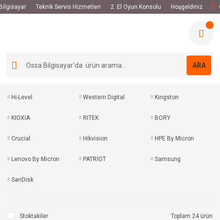
 Bilgisayar
Teknik Servis Hizmetleri
2. El Oyun Konsolu
Hoşgeldiniz
ARA
Hi-Level
Western Digital
Kingston
KIOXIA
RITEK
BORY
Crucial
Hikvision
HPE By Micron
Lenovo By Micron
PATRİOT
Samsung
SanDisk
Stoktakiler
Toplam 24 ürün