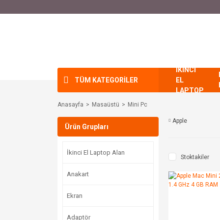
İKİNCİ
TÜM KATEGORİLER
EL
LAPTOP
Anasayfa
Masaüstü
Mini Pc
Apple
Ürün Grupları
İkinci El Laptop Alan
Stoktakiler
Anakart
Ekran
Adaptör