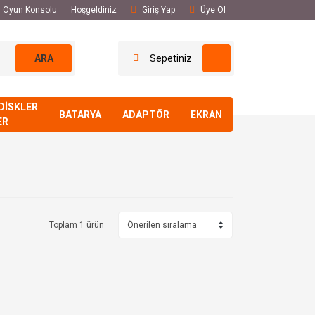
El Oyun Konsolu
Hoşgeldiniz
Giriş Yap
Üye Ol
ARA
Sepetiniz
DİSKLER
BATARYA
ADAPTÖR
EKRAN
ER
Toplam 1 ürün