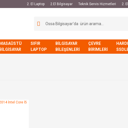
2. El Laptop
2.El Bilgisayar
Teknik Servis Hizmetleri
2. 
MASAÜSTÜ
SIFIR
BİLGİSAYAR
ÇEVRE
HARD
BİLGİSAYAR
LAPTOP
BİLEŞENLERİ
BİRİMLERİ
SSDL