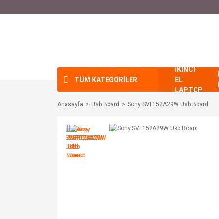
İKİNCİ
TÜM KATEGORİLER
EL
LAPTOP
Anasayfa
Usb Board
Sony SVF152A29W Usb Board