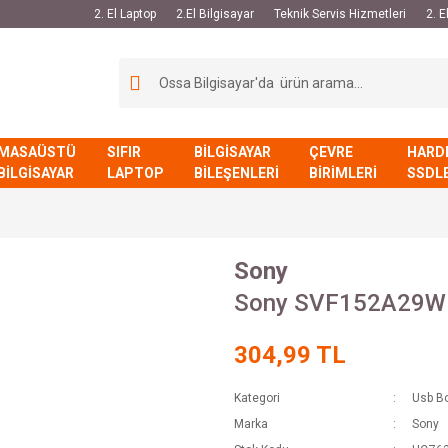
2. El Laptop
2.El Bilgisayar
Teknik Servis Hizmetleri
2. 
MASAÜSTÜ
SIFIR
BİLGİSAYAR
ÇEVRE
HARD
BİLGİSAYAR
LAPTOP
BİLEŞENLERİ
BİRİMLERİ
SSDL
Sony
Sony SVF152A29W 
304,99 TL
Kategori
Usb B
Marka
Sony