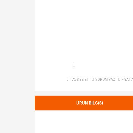
TAVSİYE ET
YORUM YAZ
FİYAT 
ÜRÜN BİLGİSİ