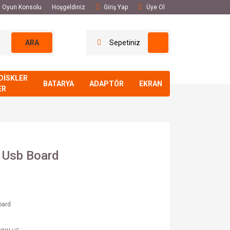
El Oyun Konsolu
Hoşgeldiniz
Giriş Yap
Üye Ol
ARA
Sepetiniz
DİSKLER
BATARYA
ADAPTÖR
EKRAN
ER
Usb Board
oard