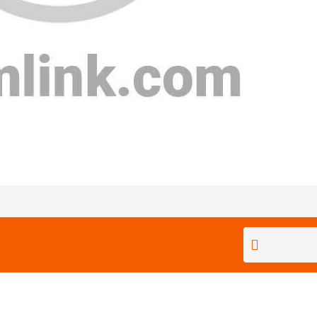
Bu ürüne ilk yorumu siz yapın!
Yorum Yaz