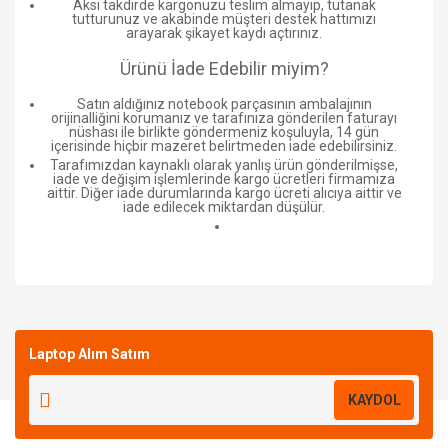
Aksi takdirde kargonuzu teslim almayıp, tutanak
tutturunuz ve akabinde müşteri destek hattımızı
arayarak şikayet kaydı açtırınız.
Ürünü İade Edebilir miyim?
Satın aldığınız notebook parçasının ambalajının
orijinalliğini korumanız ve tarafınıza gönderilen faturayı
nüshası ile birlikte göndermeniz koşuluyla, 14 gün
içerisinde hiçbir mazeret belirtmeden iade edebilirsiniz.
Tarafımızdan kaynaklı olarak yanlış ürün gönderilmişse,
iade ve değişim işlemlerinde kargo ücretleri firmamıza
aittir. Diğer iade durumlarında kargo ücreti alıcıya aittir ve
iade edilecek miktardan düşülür.
Bu ürüne ilk yorumu siz yapın!
Laptop Alım Satım
Yorum Yaz
KAYDOL