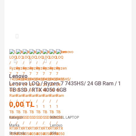
Lenovo
Lenovo LOQ / Ryzen 7 7435HS/ 24 GB Ram / 1
TB SSD / RTX 4050 6GB
0,00 TL
Kategori
İKİNCİ EL LAPTOP
Marka
Lenovo
Stok Kodu
358