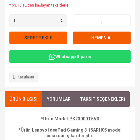
* 53,16 TL den başlayan taksitlerle!
SEPETE EKLE
HEMEN AL
Whatsapp Sipariş
Karşılaştır
ÜRÜN BİLGİSİ
YORUMLAR
TAKSİT SEÇENEKLERİ
*Ürün Model:
PK23000T5V0
*Ürün Lenovo IdeaPad Gaming 3 15ARH05 model
cihazdan çıkarılmıştır.