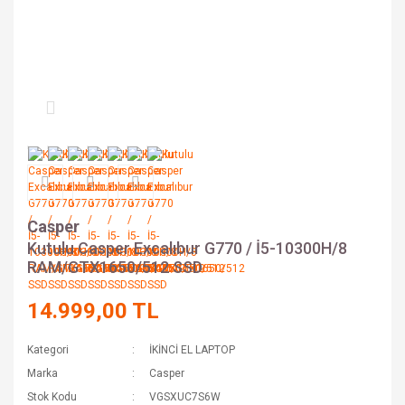
Casper
Kutulu Casper Excalıbur G770 / İ5-10300H/8
RAM/GTX1650/512 SSD
14.999,00 TL
Kategori
İKİNCİ EL LAPTOP
Marka
Casper
Stok Kodu
VGSXUC7S6W