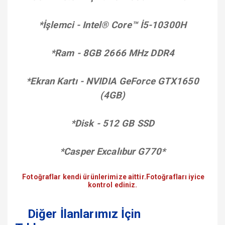
*İşlemci - Intel® Core™ İ5-10300H
*Ram - 8GB 2666 MHz DDR4
*Ekran Kartı - NVIDIA GeForce GTX1650
(4GB)
*Disk - 512 GB SSD
*Casper Excalıbur G770*
Fotoğraflar kendi ürünlerimize aittir.Fotoğrafları iyice
kontrol ediniz.
Diğer İlanlarımız İçin