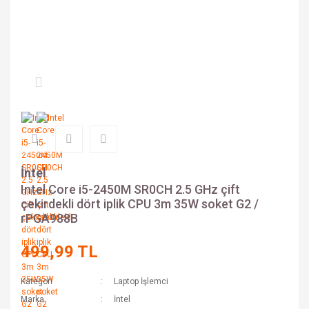
İntel
Intel Core i5-2450M SR0CH 2.5 GHz çift
çekirdekli dört iplik CPU 3m 35W soket G2 /
rPGA988B
499,99 TL
Kategori
Laptop İşlemci
Marka
İntel