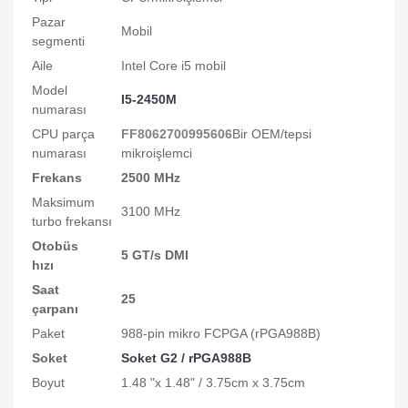
Pazar
Mobil
segmenti
Aile
Intel Core i5 mobil
Model
I5-2450M
numarası
?
CPU parça
FF8062700995606
Bir OEM/tepsi
numarası
mikroişlemci
Frekans
2500 MHz
?
Maksimum
3100 MHz
turbo frekansı
Otobüs
5 GT/s DMI
hızı
?
Saat
25
çarpanı
?
Paket
988-pin mikro FCPGA (rPGA988B)
Soket
Soket G2 / rPGA988B
Boyut
1.48 "x 1.48" / 3.75cm x 3.75cm