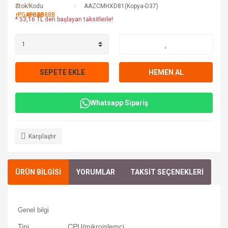
Stok Kodu
AAZCMHXD81(Kopya-D37)
* 53,16 TL den başlayan taksitlerle!
SEPETE EKLE
HEMEN AL
Whatsapp Sipariş
Karşılaştır
ÜRÜN BİLGİSİ
YORUMLAR
TAKSİT SEÇENEKLERİ
Genel bilgi
Tipi
CPU/mikroişlemci