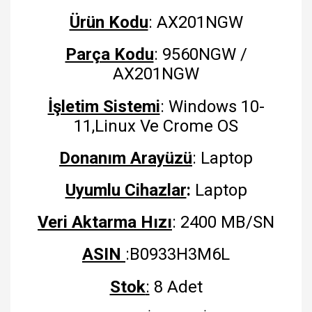
Ürün Kodu
: AX201NGW
Parça Kodu
: 9560NGW /
AX201NGW
İşletim Sistemi
: Windows 10-
11,Linux Ve Crome OS
Donanım Arayüzü
: Laptop
Uyumlu Cihazlar
:
Laptop
Veri Aktarma Hızı
: 2400 MB/SN
ASIN
:B0933H3M6L
Stok
:
8 Adet