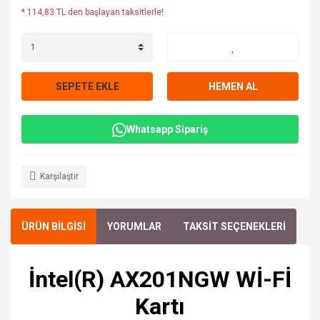
* 114,83 TL den başlayan taksitlerle!
SEPETE EKLE
HEMEN AL
Whatsapp Sipariş
Karşılaştır
ÜRÜN BİLGİSİ
YORUMLAR
TAKSİT SEÇENEKLERİ
İntel(R) AX201NGW Wİ-Fİ
Kartı