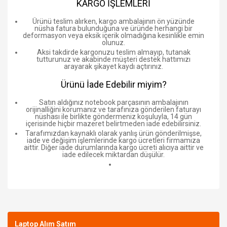
KARGO İŞLEMLERİ
Ürünü teslim alırken, kargo ambalajının ön yüzünde
nüsha fatura bulunduğuna ve üründe herhangi bir
deformasyon veya eksik içerik olmadığına kesinlikle emin
olunuz.
Aksi takdirde kargonuzu teslim almayıp, tutanak
tutturunuz ve akabinde müşteri destek hattımızı
arayarak şikayet kaydı açtırınız.
Ürünü İade Edebilir miyim?
Satın aldığınız notebook parçasının ambalajının
orijinalliğini korumanız ve tarafınıza gönderilen faturayı
nüshası ile birlikte göndermeniz koşuluyla, 14 gün
içerisinde hiçbir mazeret belirtmeden iade edebilirsiniz.
Tarafımızdan kaynaklı olarak yanlış ürün gönderilmişse,
iade ve değişim işlemlerinde kargo ücretleri firmamıza
aittir. Diğer iade durumlarında kargo ücreti alıcıya aittir ve
iade edilecek miktardan düşülür.
Bu ürüne ilk yorumu siz yapın!
Laptop Alım Satım