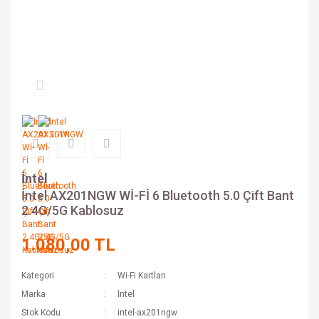
İntel
İntel AX201NGW Wİ-Fİ 6 Bluetooth 5.0 Çift Bant
2.4G/5G Kablosuz
1.080,00 TL
Kategori
Wi-Fi Kartları
Marka
İntel
Stok Kodu
intel-ax201ngw