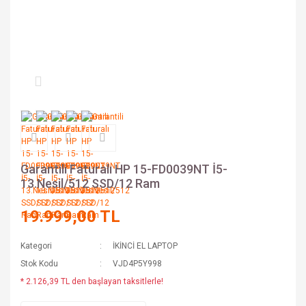
Garantili Faturalı HP 15-FD0039NT İ5-
13.Nesil/512 SSD/12 Ram
19.999,00 TL
Kategori
İKİNCİ EL LAPTOP
Stok Kodu
VJD4P5Y998
* 2.126,39 TL den başlayan taksitlerle!