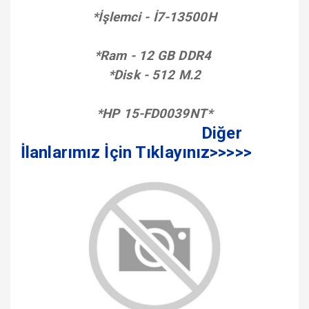
*İşlemci - İ7-13500H
*Ram - 12 GB DDR4
*Disk - 512 M.2
*HP 15-FD0039NT
*
Diğer
İlanlarımız İçin Tıklayınız>>>>>