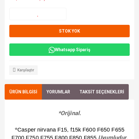
STOK YOK
Whatsapp Sipariş
Karşılaştır
ÜRÜN BİLGİSİ
YORUMLAR
TAKSİT SEÇENEKLERİ
*Orijinal.
*
Casper nirvana F15, f15k F600 F650 F655
Uyumludur.
F700 F750 F755 F800 F850 F855