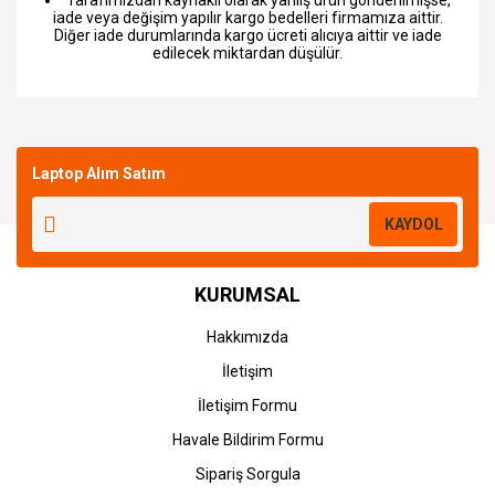
Tarafımızdan kaynaklı olarak yanlış ürün gönderilmişse,
iade veya değişim yapılır kargo bedelleri firmamıza aittir.
Diğer iade durumlarında kargo ücreti alıcıya aittir ve iade
edilecek miktardan düşülür.
Bu ürüne ilk yorumu siz yapın!
Laptop Alım Satım
Yorum Yaz
KAYDOL
KURUMSAL
Hakkımızda
İletişim
İletişim Formu
Havale Bildirim Formu
Sipariş Sorgula