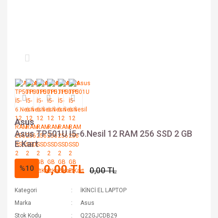
Asus
Asus TP501U İ5-6.Nesil 12 RAM 256 SSD 2 GB
E.Kart
0,00 TL
%10
0,00 TL
Kategori
İKİNCİ EL LAPTOP
Marka
Asus
Stok Kodu
Q22GJCDB29