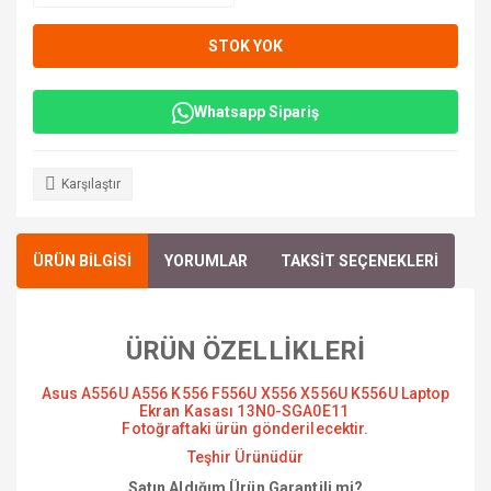
STOK YOK
Whatsapp Sipariş
Karşılaştır
ÜRÜN BİLGİSİ
YORUMLAR
TAKSİT SEÇENEKLERİ
ÜRÜN ÖZELLİKLERİ
Asus A556U A556 K556 F556U X556 X556U K556U Laptop
Ekran Kasası 13N0-SGA0E11
Fotoğraftaki ürün gönderilecektir.
Teşhir Ürünüdür
Satın Aldığım Ürün Garantili mi?