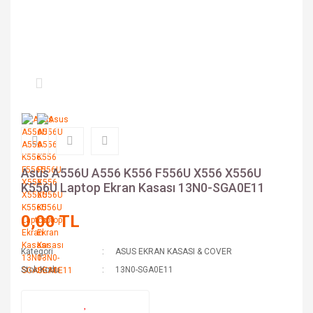
Asus A556U A556 K556 F556U X556 X556U
K556U Laptop Ekran Kasası 13N0-SGA0E11
0,00 TL
Kategori
ASUS EKRAN KASASI & COVER
Stok Kodu
13N0-SGA0E11