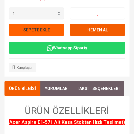
SEPETE EKLE
HEMEN AL
Whatsapp Sipariş
Karşılaştır
ÜRÜN BİLGİSİ
YORUMLAR
TAKSİT SEÇENEKLERİ
ÜRÜN ÖZELLİKLERİ
Acer Aspire E1-571 Alt Kasa Stoktan Hızlı Teslimat)