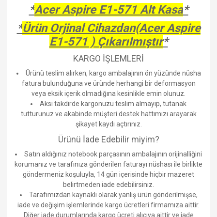
*
Acer Aspire E1-571 Alt Kasa
*
*
Ürün Orjinal Cihazdan(Acer Aspire
E1-571 ) Çıkarılmıştır
*
KARGO İŞLEMLERİ
Ürünü teslim alırken, kargo ambalajının ön yüzünde nüsha
fatura bulunduğuna ve üründe herhangi bir deformasyon
veya eksik içerik olmadığına kesinlikle emin olunuz.
Aksi takdirde kargonuzu teslim almayıp, tutanak
tutturunuz ve akabinde müşteri destek hattımızı arayarak
şikayet kaydı açtırınız.
Ürünü İade Edebilir miyim?
Satın aldığınız notebook parçasının ambalajının orijinalliğini
korumanız ve tarafınıza gönderilen faturayı nüshası ile birlikte
göndermeniz koşuluyla, 14 gün içerisinde hiçbir mazeret
belirtmeden iade edebilirsiniz.
Tarafımızdan kaynaklı olarak yanlış ürün gönderilmişse,
iade ve değişim işlemlerinde kargo ücretleri firmamıza aittir.
Diğer iade durumlarında kargo ücreti alıcıya aittir ve iade