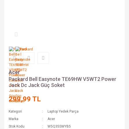
Acer
Packard Bell Easynote TE69HW V5WT2 Power
Jack Dc Jack Güç Soket
299,99 TL
Kategori
Laptop Yedek Parça
Marka
Acer
Stok Kodu
W5Q35SWYB5