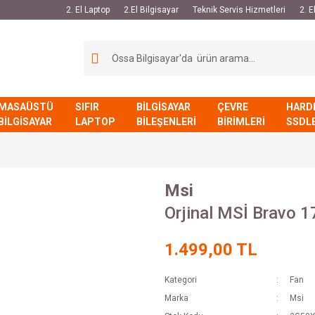
2. El Laptop
2.El Bilgisayar
Teknik Servis Hizmetleri
2. 
MASAÜSTÜ
SIFIR
BİLGİSAYAR
ÇEVRE
HARD
BİLGİSAYAR
LAPTOP
BİLEŞENLERİ
BİRİMLERİ
SSDL
Msi
Orjinal MSİ Bravo 1
1.499,00 TL
Kategori
Fan
Marka
Msi