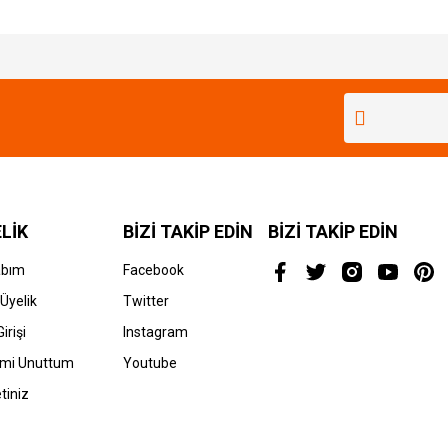
Bu ürüne ilk yorumu siz yapın!
Yorum Yaz
LİK
BİZİ TAKİP EDİN
BİZİ TAKİP EDİN
abım
Facebook
Üyelik
Twitter
irişi
Instagram
emi Unuttum
Youtube
tiniz