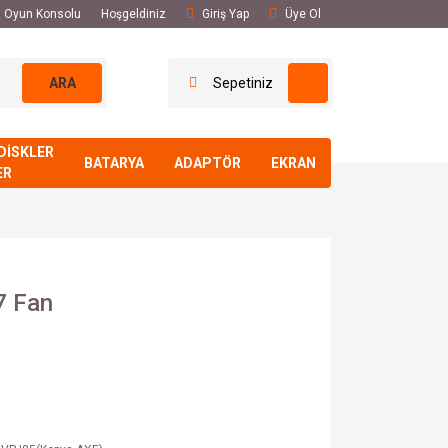
El Oyun Konsolu
Hoşgeldiniz
Giriş Yap
Üye Ol
ARA
Sepetiniz
DİSKLER
BATARYA
ADAPTÖR
EKRAN
ER
7 Fan