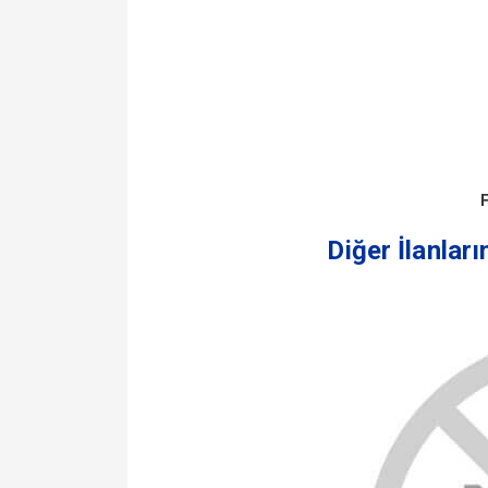
F
Diğer İlanları