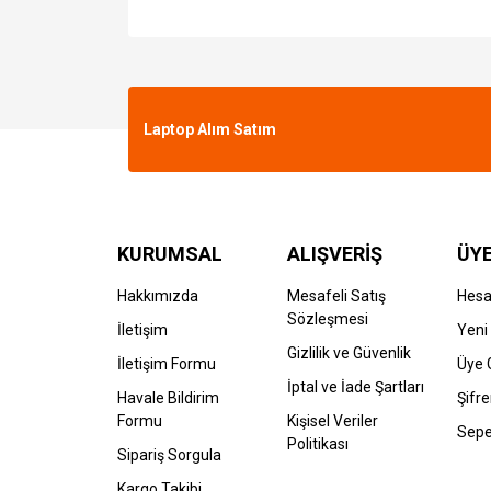
Laptop Alım Satım
KURUMSAL
ALIŞVERİŞ
ÜYE
Hakkımızda
Mesafeli Satış
Hes
Sözleşmesi
İletişim
Yeni 
Gizlilik ve Güvenlik
İletişim Formu
Üye G
İptal ve İade Şartları
Havale Bildirim
Şifr
Formu
Kişisel Veriler
Sepe
Politikası
Sipariş Sorgula
Kargo Takibi