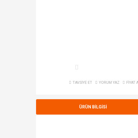
TAVSİYE ET
YORUM YAZ
FİYAT 
ÜRÜN BİLGİSİ