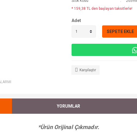
Stok Kodu
2G59X
* 159,38 TL den başlayan taksitlerle!
Adet
SEPETE EKLE
Karşılaştır
ALARMI
YORUMLAR
*Ürün Orijinal Çıkmadır.