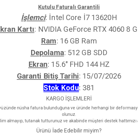
Kutulu Faturalı Garantili
İşlemci
: İntel Core İ7 13620H
kran Kartı
: NVIDIA GeForce RTX 4060 8 
Ram
: 16 GB Ram
Depolama
: 512 GB SDD
Ekran
: 15.6" FHD 144 HZ
Garanti Bitiş Tarihi
: 15/07/2026
Stok Kodu
: 381
KARGO İŞLEMLERİ
n yüzünde nüsha fatura bulunduğuna ve üründe herhangi bir deformasyon
olunuz.
lim almayıp, tutanak tutturunuz ve akabinde müşteri destek hattımızı ar
Ürünü İade Edebilir miyim?