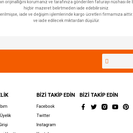
n orijinalliğini korumanız ve tarafınıza gönderilen faturayı nüshası ile
hiçbir mazeret belirtmeden iade edebilirsiniz.
ilmişse, iade ve değişim işlemlerinde kargo ücretleri firmamıza aittir. 
ve iade edilecek miktardan düşülür.
Bu ürüne ilk yorumu siz yapın!
Yorum Yaz
LİK
BİZİ TAKİP EDİN
BİZİ TAKİP EDİN
abım
Facebook
Üyelik
Twitter
irişi
Instagram