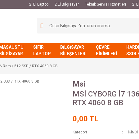
2. El Laptop
2.El Bilgisayar
Teknik Servis Hizmetleri
2. 
MASAÜSTÜ
SIFIR
BİLGİSAYAR
ÇEVRE
HARD
BİLGİSAYAR
LAPTOP
BİLEŞENLERİ
BİRİMLERİ
SSDL
6 Ram / 512 SSD / RTX 4060 8 GB
Msi
MSİ CYBORG İ7 136
RTX 4060 8 GB
0,00 TL
Kategori
İKİNCİ