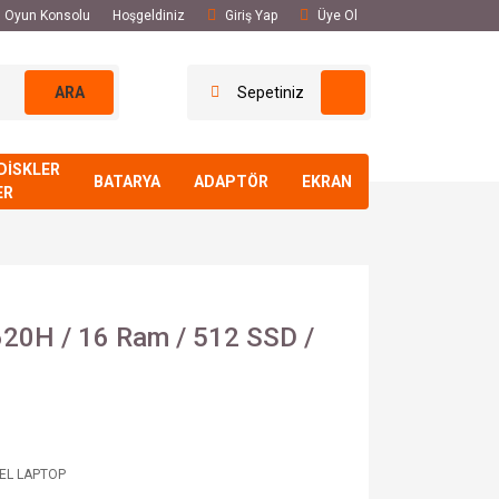
El Oyun Konsolu
Hoşgeldiniz
Giriş Yap
Üye Ol
ARA
Sepetiniz
DİSKLER
BATARYA
ADAPTÖR
EKRAN
ER
20H / 16 Ram / 512 SSD /
 EL LAPTOP