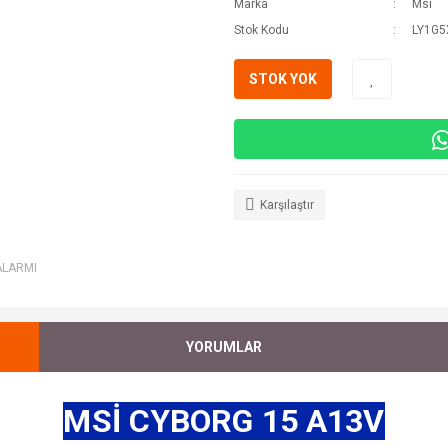
Marka
Msi
Stok Kodu
LY1G
STOK YOK
Karşılaştır
ALARMI
YORUMLAR
MSİ CYBORG 15 A13V