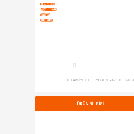
TAVSİYE ET
YORUM YAZ
FİYAT 
ÜRÜN BİLGİSİ