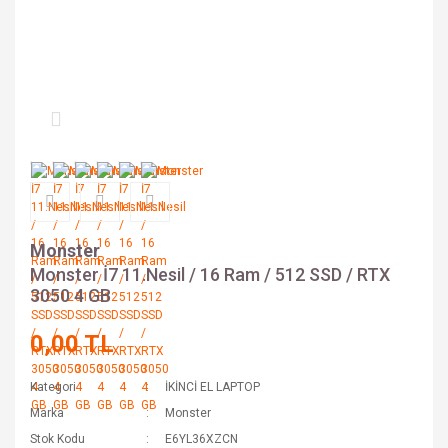
Monster
Monster İ7 11.Nesil / 16 Ram / 512 SSD / RTX
3050 4 GB
0,00 TL
Kategori
İKİNCİ EL LAPTOP
Marka
Monster
Stok Kodu
E6YL36XZCN