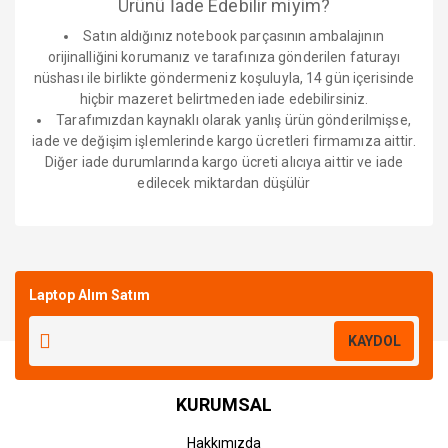
Ürünü İade Edebilir miyim?
Satın aldığınız notebook parçasının ambalajının
orijinalliğini korumanız ve tarafınıza gönderilen faturayı
nüshası ile birlikte göndermeniz koşuluyla, 14 gün içerisinde
hiçbir mazeret belirtmeden iade edebilirsiniz.
Tarafımızdan kaynaklı olarak yanlış ürün gönderilmişse,
iade ve değişim işlemlerinde kargo ücretleri firmamıza aittir.
Diğer iade durumlarında kargo ücreti alıcıya aittir ve iade
edilecek miktardan düşülür
Bu ürüne ilk yorumu siz yapın!
Laptop Alım Satım
Yorum Yaz
KAYDOL
KURUMSAL
Hakkımızda