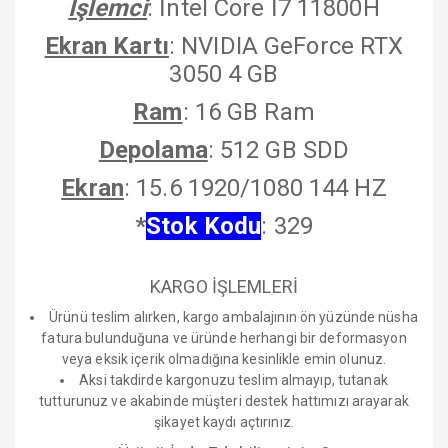
İşlemci
: İntel Core İ7 11800H
Ekran Kartı
: NVIDIA GeForce RTX
3050 4 GB
Ram
: 16 GB Ram
Depolama
: 512 GB SDD
Ekran
: 15.6 1920/1080 144 HZ
*
Stok Kodu
: 329
KARGO İŞLEMLERİ
Ürünü teslim alırken, kargo ambalajının ön yüzünde nüsha
fatura bulunduğuna ve üründe herhangi bir deformasyon
veya eksik içerik olmadığına kesinlikle emin olunuz.
Aksi takdirde kargonuzu teslim almayıp, tutanak
tutturunuz ve akabinde müşteri destek hattımızı arayarak
şikayet kaydı açtırınız.