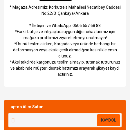
* Mağaza Adresimiz: Korkutreis Mahallesi Necatibey Caddesi
No:22/3 Çankaya/Ankara
* İletişim ve WhatsApp: 0506 657 68 88
*Farklı bütçe ve ihtiyaçlara uygun diğer cihazlarımız için
mağaza profilimizi ziyaret etmeyi unutmayın!
*Ürünü teslim alırken, Kargoda veya üründe herhangi bir
deformasyon veya eksik içerik olmadığına kesinlikle emin
olunuz.
*Aksi takdirde kargonuzu teslim almayıp, tutanak tutturunuz
ve akabinde müşteri destek hattımızı arayarak şikayet kaydı
açtırınız.
Bu ürüne ilk yorumu siz yapın!
Laptop Alım Satım
Yorum Yaz
KAYDOL