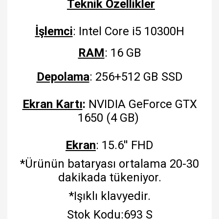
Teknik Özellikler
İşlemci
: Intel Core i5 10300H
RAM
: 16 GB
Depolama
: 256+512 GB SSD
Ekran Kartı
:
NVIDIA GeForce GTX
1650 (4 GB)
Ekran
: 15.6'' FHD
*Ürünün bataryası ortalama 20-30
dakikada tükeniyor.
*Işıklı klavyedir.
Stok Kodu
:693 S