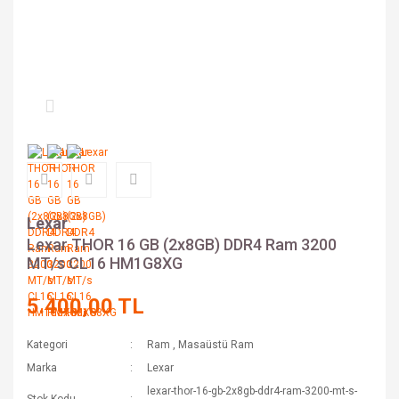
Lexar
Lexar THOR 16 GB (2x8GB) DDR4 Ram 3200
MT/s CL16 HM1G8XG
5.400,00 TL
Kategori
Ram
,
Masaüstü Ram
Marka
Lexar
lexar-thor-16-gb-2x8gb-ddr4-ram-3200-mt-s-