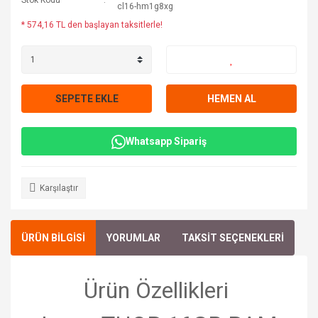
Stok Kodu
cl16-hm1g8xg
* 574,16 TL den başlayan taksitlerle!
SEPETE EKLE
HEMEN AL
Whatsapp Sipariş
Karşılaştır
ÜRÜN BİLGİSİ
YORUMLAR
TAKSİT SEÇENEKLERİ
Ürün
Özellikleri