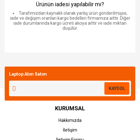
Ürünün iadesi yapılabilir mi?
Tarafımızdan kaynaklı olarak yanlış ürün gönderilmişse,
iade ve değişim oranları kargo bedelleri firmamıza aittir. Diğer
iade durumlarında kargo ücreti alıcıya aittir ve iade miktarı
düşülür.
Bu ürüne ilk yorumu siz yapın!
Laptop Alım Satım
Yorum Yaz
KAYDOL
KURUMSAL
Hakkımızda
İletişim
İletişim Formu