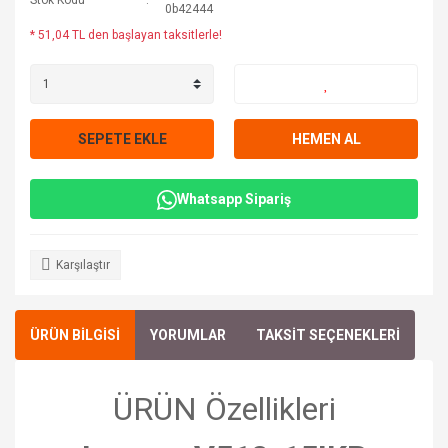
Stok Kodu
0b42444
* 51,04 TL den başlayan taksitlerle!
SEPETE EKLE
HEMEN AL
Whatsapp Sipariş
Karşılaştır
ÜRÜN BİLGİSİ
YORUMLAR
TAKSİT SEÇENEKLERİ
ÜRÜN Özellikleri