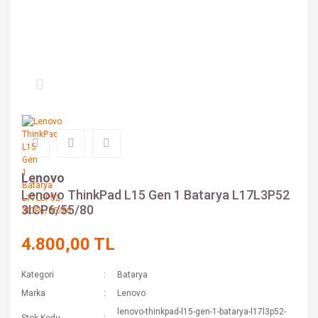
Lenovo
Lenovo ThinkPad L15 Gen 1 Batarya L17L3P52
3ICP6/55/80
4.800,00 TL
Kategori
Batarya
Marka
Lenovo
lenovo-thinkpad-l15-gen-1-batarya-l17l3p52-