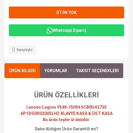
STOK YOK
Whatsapp Sipariş
Karşılaştır
ÜRÜN BİLGİSİ
YORUMLAR
TAKSİT SEÇENEKLERİ
ÜRÜN ÖZELLİKLERİ
Lenovo Legion Y540-15IRH 5CB0U42735
AP1DG000200SLH2 KLAVYE KASA & ÜST KASA
Bu ürün teşhir ürünüdür.
Satın Aldığım Ürün Garantili mi?