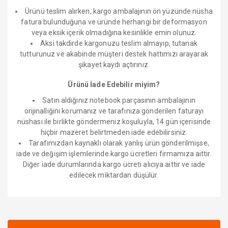
Ürünü teslim alırken, kargo ambalajının ön yüzünde nüsha
fatura bulunduğuna ve üründe herhangi bir deformasyon
veya eksik içerik olmadığına kesinlikle emin olunuz.
Aksi takdirde kargonuzu teslim almayıp, tutanak
tutturunuz ve akabinde müşteri destek hattımızı arayarak
şikayet kaydı açtırınız.
Ürünü İade Edebilir miyim?
Satın aldığınız notebook parçasının ambalajının
orijinalliğini korumanız ve tarafınıza gönderilen faturayı
nüshası ile birlikte göndermeniz koşuluyla, 14 gün içerisinde
hiçbir mazeret belirtmeden iade edebilirsiniz.
Tarafımızdan kaynaklı olarak yanlış ürün gönderilmişse,
iade ve değişim işlemlerinde kargo ücretleri firmamıza aittir.
Diğer iade durumlarında kargo ücreti alıcıya aittir ve iade
edilecek miktardan düşülür.
Bu ürüne ilk yorumu siz yapın!