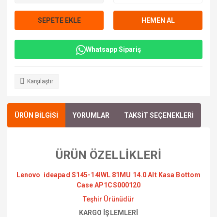
SEPETE EKLE
HEMEN AL
Whatsapp Sipariş
Karşılaştır
ÜRÜN BİLGİSİ
YORUMLAR
TAKSİT SEÇENEKLERİ
ÜRÜN ÖZELLİKLERİ
Lenovo ideapad S145-14IWL 81MU 14.0 Alt Kasa Bottom
Case AP1CS000120
Teşhir Ürünüdür
KARGO İŞLEMLERİ