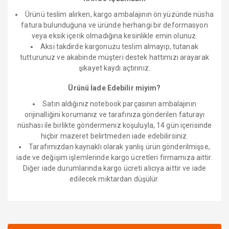
Ürünü teslim alırken, kargo ambalajının ön yüzünde nüsha
fatura bulunduğuna ve üründe herhangi bir deformasyon
veya eksik içerik olmadığına kesinlikle emin olunuz.
Aksi takdirde kargonuzu teslim almayıp, tutanak
tutturunuz ve akabinde müşteri destek hattımızı arayarak
şikayet kaydı açtırınız.
Ürünü İade Edebilir miyim?
Satın aldığınız notebook parçasının ambalajının
orijinalliğini korumanız ve tarafınıza gönderilen faturayı
nüshası ile birlikte göndermeniz koşuluyla, 14 gün içerisinde
hiçbir mazeret belirtmeden iade edebilirsiniz.
Tarafımızdan kaynaklı olarak yanlış ürün gönderilmişse,
iade ve değişim işlemlerinde kargo ücretleri firmamıza aittir.
Diğer iade durumlarında kargo ücreti alıcıya aittir ve iade
edilecek miktardan düşülür.
Bu ürüne ilk yorumu siz yapın!