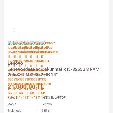
Lenovo
Lenovo İdeaPad Dokunmatik İ5-8265U 8 RAM
256 SSD MX230 2 GB 14''
21.000,00 TL
Kategori
İKİNCİ EL LAPTOP
Marka
Lenovo
Stok Kodu
685 Y