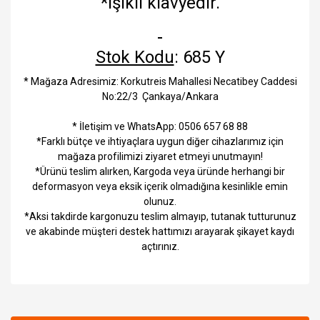
*Işıklı klavyedir.
Stok Kodu
: 685 Y
* Mağaza Adresimiz: Korkutreis Mahallesi Necatibey Caddesi
No:22/3 Çankaya/Ankara
* İletişim ve WhatsApp: 0506 657 68 88
*Farklı bütçe ve ihtiyaçlara uygun diğer cihazlarımız için
mağaza profilimizi ziyaret etmeyi unutmayın!
*Ürünü teslim alırken, Kargoda veya üründe herhangi bir
deformasyon veya eksik içerik olmadığına kesinlikle emin
olunuz.
*Aksi takdirde kargonuzu teslim almayıp, tutanak tutturunuz
ve akabinde müşteri destek hattımızı arayarak şikayet kaydı
açtırınız.
Bu ürüne ilk yorumu siz yapın!