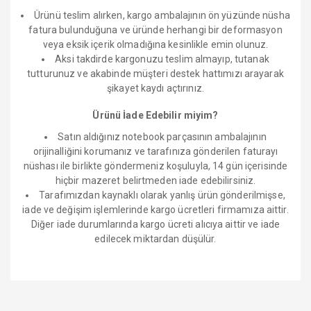
Ürünü teslim alırken, kargo ambalajının ön yüzünde nüsha
fatura bulunduğuna ve üründe herhangi bir deformasyon
veya eksik içerik olmadığına kesinlikle emin olunuz.
Aksi takdirde kargonuzu teslim almayıp, tutanak
tutturunuz ve akabinde müşteri destek hattımızı arayarak
şikayet kaydı açtırınız.
Ürünü İade Edebilir miyim?
Satın aldığınız notebook parçasının ambalajının
orijinalliğini korumanız ve tarafınıza gönderilen faturayı
nüshası ile birlikte göndermeniz koşuluyla, 14 gün içerisinde
hiçbir mazeret belirtmeden iade edebilirsiniz.
Tarafımızdan kaynaklı olarak yanlış ürün gönderilmişse,
iade ve değişim işlemlerinde kargo ücretleri firmamıza aittir.
Diğer iade durumlarında kargo ücreti alıcıya aittir ve iade
edilecek miktardan düşülür.
Bu ürünün fiyat bilgisi, resim, ürün açıklamalarında ve diğer
konularda yetersiz gördüğünüz noktaları öneri formunu
Ürün hakkında henüz soru sorulmamış.
kullanarak tarafımıza iletebilirsiniz.
Bu ürüne ilk yorumu siz yapın!