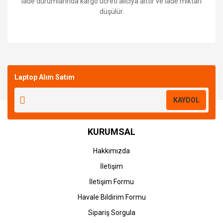
iade durumlarında kargo ücreti alıcıya aittir ve iade miktarı
düşülür.
Bu ürüne ilk yorumu siz yapın!
Laptop Alım Satım
Yorum Yaz
KAYDOL
KURUMSAL
Hakkımızda
İletişim
İletişim Formu
Havale Bildirim Formu
Sipariş Sorgula