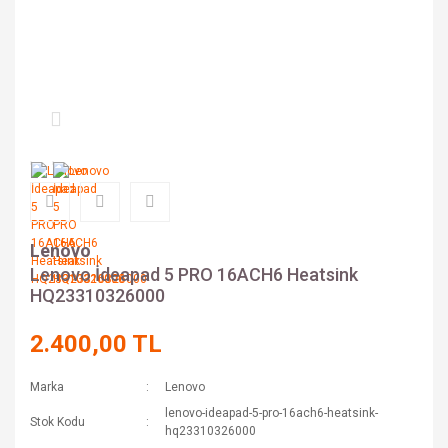
Lenovo
Lenovo İdeapad 5 PRO 16ACH6 Heatsink
HQ23310326000
2.400,00 TL
Marka
Lenovo
lenovo-ideapad-5-pro-16ach6-heatsink-
Stok Kodu
hq23310326000