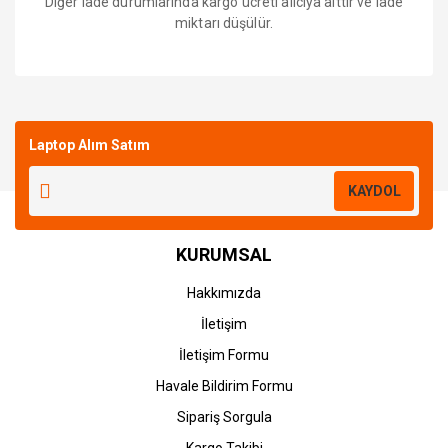
Diğer iade durumlarında kargo ücreti alıcıya aittir ve iade
miktarı düşülür.
Bu ürüne ilk yorumu siz yapın!
Laptop Alım Satım
Yorum Yaz
KAYDOL
KURUMSAL
Hakkımızda
İletişim
İletişim Formu
Havale Bildirim Formu
Sipariş Sorgula