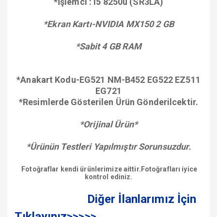
*İşlemci : i5 8250u (SR3LA)
*Ekran Kartı-NVIDIA MX150 2 GB
*Sabit 4 GB RAM
*Anakart Kodu-EG521 NM-B452 EG522 EZ511
EG721
*Resimlerde Gösterilen Ürün Gönderilcektir.
*Orijinal Ürün*
*Ürünün Testleri Yapılmıştır Sorunsuzdur.
Fotoğraflar kendi ürünlerimize aittir.Fotoğrafları iyice
kontrol ediniz.
Diğer İlanlarımız İçin
Tıklayınız>>>>>