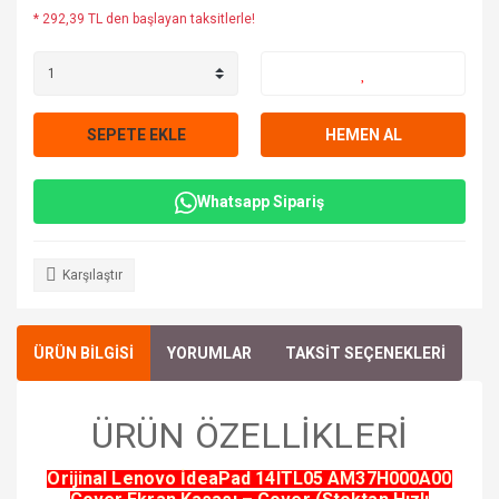
* 292,39 TL den başlayan taksitlerle!
SEPETE EKLE
HEMEN AL
Whatsapp Sipariş
Karşılaştır
ÜRÜN BİLGİSİ
YORUMLAR
TAKSİT SEÇENEKLERİ
ÜRÜN ÖZELLİKLERİ
Orijinal Lenovo İdeaPad 14ITL05 AM37H000A00