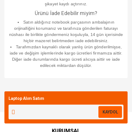
şikayet kaydı açtırınız.
Ürünü İade Edebilir miyim?
Satın aldığınız notebook parçasının ambalajının
orijinalliğini korumanız ve tarafınıza gönderilen faturayı
nüshası ile birlikte göndermeniz koşuluyla, 14 gün içerisinde
hiçbir mazeret belirtmeden iade edebilirsiniz.
Tarafımızdan kaynaklı olarak yanlış ürün gönderilmişse,
iade ve değişim işlemlerinde kargo ücretleri firmamıza aittir.
Diğer iade durumlarında kargo ücreti alıcıya aittir ve iade
edilecek miktardan düşülür.
Bu ürüne ilk yorumu siz yapın!
Laptop Alım Satım
Yorum Yaz
KAYDOL
KURUMSAL