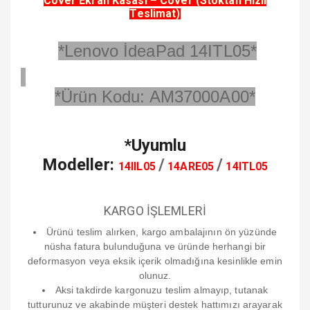
Cover Ekran Kasası – Cover (Stoktan Hızlı
Teslimat)
*Lenovo İdeaPad 14ITL05*
*
Ürün Kodu: AM37000A00
*
*Uyumlu
Modeller:
/
/
14IIL05
14ARE05
14ITL05
KARGO İŞLEMLERİ
Ürünü teslim alırken, kargo ambalajının ön yüzünde
nüsha fatura bulunduğuna ve üründe herhangi bir
deformasyon veya eksik içerik olmadığına kesinlikle emin
olunuz.
Aksi takdirde kargonuzu teslim almayıp, tutanak
tutturunuz ve akabinde müşteri destek hattımızı arayarak