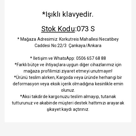
*Işıklı klavyedir.
Stok Kodu
:073 S
* Mağaza Adresimiz: Korkutreis Mahallesi Necatibey
Caddesi No:22/3 Çankaya/Ankara
* İletişim ve WhatsApp: 0506 657 68 88
*Farklı bütçe ve ihtiyaçlara uygun diğer cihazlarımız için
mağaza profilimizi ziyaret etmeyi unutmayın!
*Ürünü teslim alırken, Kargoda veya üründe herhangi bir
deformasyon veya eksik içerik olmadığına kesinlikle emin
olunuz.
*Aksi takdirde kargonuzu teslim almayıp, tutanak
tutturunuz ve akabinde müşteri destek hattımızı arayarak
şikayet kaydı açtırınız.
Bu ürüne ilk yorumu siz yapın!