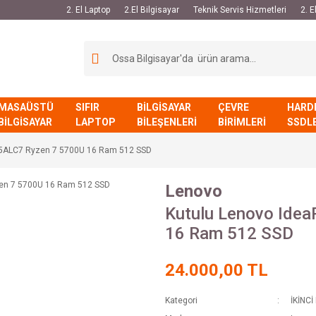
2. El Laptop
2.El Bilgisayar
Teknik Servis Hizmetleri
2. 
MASAÜSTÜ
SIFIR
BİLGİSAYAR
ÇEVRE
HARD
BİLGİSAYAR
LAPTOP
BİLEŞENLERİ
BİRİMLERİ
SSDL
15ALC7 Ryzen 7 5700U 16 Ram 512 SSD
Lenovo
Kutulu Lenovo Ide
16 Ram 512 SSD
24.000,00 TL
Kategori
İKİNCİ