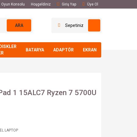
El Oyun Konsolu
Hoşgeldiniz
Giriş Yap
Üye Ol
ARA
Sepetiniz
DİSKLER
BATARYA
ADAPTÖR
EKRAN
ER
aPad 1 15ALC7 Ryzen 7 5700U
 EL LAPTOP