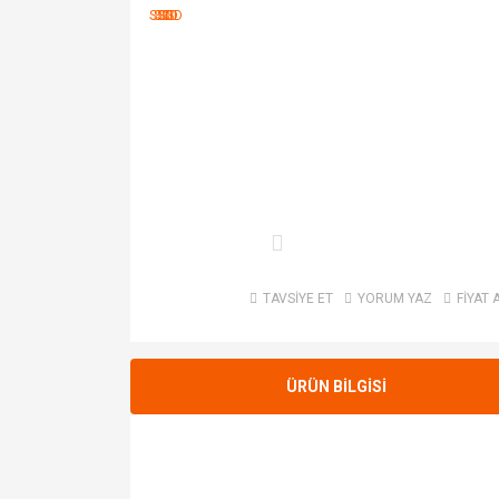
TAVSİYE ET
YORUM YAZ
FİYAT 
ÜRÜN BİLGİSİ