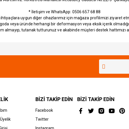
* İletişim ve WhatsApp: 0506 657 68 88
e ihtiyaçlara uygun diğer cihazlarımız için mağaza profilimizi ziyaret e
rgoda veya üründe herhangi bir deformasyon veya eksik içerik olmadığı
im almayıp, tutanak tutturunuz ve akabinde müşteri destek hattımızı ara
Bu ürüne ilk yorumu siz yapın!
Yorum Yaz
LİK
BİZİ TAKİP EDİN
BİZİ TAKİP EDİN
abım
Facebook
Üyelik
Twitter
irişi
Instagram