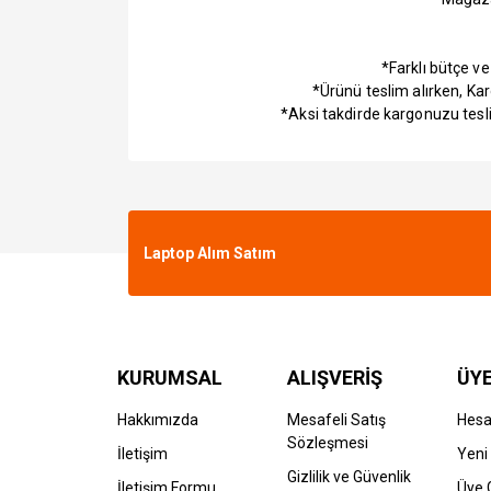
*Farklı bütçe v
*Ürünü teslim alırken, Ka
*Aksi takdirde kargonuzu tesl
Laptop Alım Satım
KURUMSAL
ALIŞVERİŞ
ÜYE
Hakkımızda
Mesafeli Satış
Hes
Sözleşmesi
İletişim
Yeni 
Gizlilik ve Güvenlik
İletişim Formu
Üye G