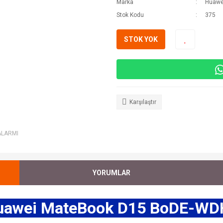
Marka
Huawe
Stok Kodu
375
STOK YOK
Karşılaştır
ALARMI
YORUMLAR
uawei MateBook D15 BoDE-WD