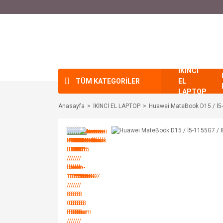
İKİNCİ
TÜM KATEGORİLER
EL
LAPTOP
Anasayfa
İKİNCİ EL LAPTOP
Huawei MateBook D15 / İ5