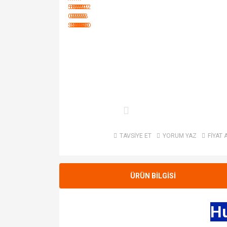
TAVSİYE ET
YORUM YAZ
FİYAT 
ÜRÜN BİLGİSİ
H