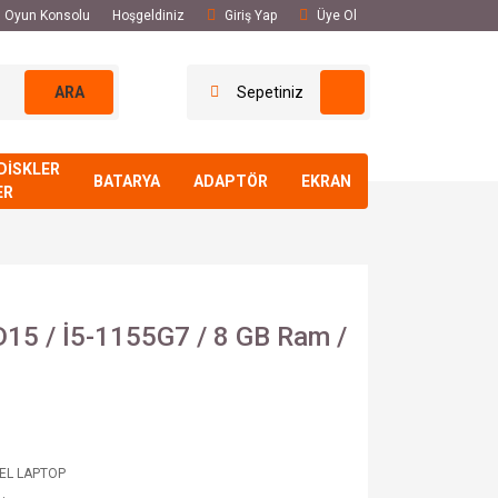
El Oyun Konsolu
Hoşgeldiniz
Giriş Yap
Üye Ol
ARA
Sepetiniz
DİSKLER
BATARYA
ADAPTÖR
EKRAN
ER
15 / İ5-1155G7 / 8 GB Ram /
 EL LAPTOP