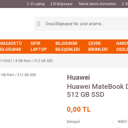
2. El Laptop
2.El Bilgisayar
Teknik Servis Hizmetleri
2. 
MASAÜSTÜ
SIFIR
BİLGİSAYAR
ÇEVRE
HARD
BİLGİSAYAR
LAPTOP
BİLEŞENLERİ
BİRİMLERİ
SSDL
-1155G7 / 8 GB Ram / 512 GB SSD
Huawei
Huawei MateBook D
512 GB SSD
0,00 TL
Kategori
İKİNCİ