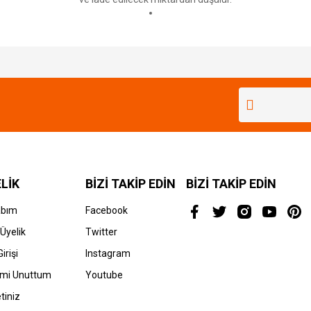
Bu ürüne ilk yorumu siz yapın!
Yorum Yaz
LİK
BİZİ TAKİP EDİN
BİZİ TAKİP EDİN
abım
Facebook
Üyelik
Twitter
irişi
Instagram
emi Unuttum
Youtube
tiniz