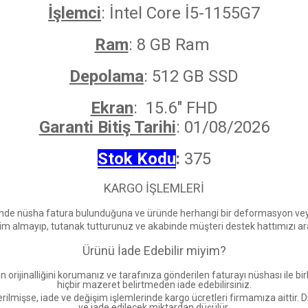
İşlemci
: İntel Core İ5-1155G7
Ram
: 8 GB Ram
Depolama
: 512 GB SSD
Ekran
: 15.6" FHD
Garanti Bitiş Tarihi
: 01/08/2026
Stok Kodu
:
375
KARGO İŞLEMLERİ
ünde nüsha fatura bulunduğuna ve üründe herhangi bir deformasyon veya 
im almayıp, tutanak tutturunuz ve akabinde müşteri destek hattımızı aray
Ürünü İade Edebilir miyim?
 orijinalliğini korumanız ve tarafınıza gönderilen faturayı nüshası ile b
hiçbir mazeret belirtmeden iade edebilirsiniz.
lmişse, iade ve değişim işlemlerinde kargo ücretleri firmamıza aittir. Di
ve iade edilecek miktardan düşülür.