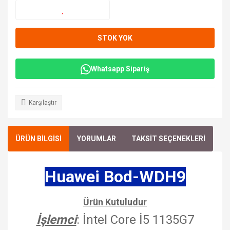
STOK YOK
Whatsapp Sipariş
Karşılaştır
ÜRÜN BİLGİSİ
YORUMLAR
TAKSİT SEÇENEKLERİ
Huawei Bod-WDH9
Ürün Kutuludur
İşlemci
: İntel Core İ5 1135G7