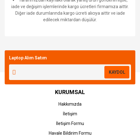
Tarafımızdan kaynaklı olarak yanlış ürün gönderilmişse,
iade ve değişim işlemlerinde kargo ücretleri firmamıza aittir.
Diğer iade durumlarında kargo ücreti alıcıya aittir ve iade
edilecek miktardan düşülür.
Bu ürüne ilk yorumu siz yapın!
Laptop Alım Satım
Yorum Yaz
KAYDOL
KURUMSAL
Hakkımızda
İletişim
İletişim Formu
Havale Bildirim Formu