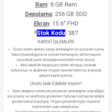
Ram
: 8 GB Ram
Depolama
: 256 GB SDD
Ekran
: 15.6" FHD
*
Stok Kodu
: 387
KARGO İŞLEMLERİ
Ürünü teslim alırken, kargo ambalajının ön yüzünde nüsha
fatura bulunduğuna ve üründe herhangi bir deformasyon
veya eksik içerik olmadığına kesinlikle emin olunuz.
Aksi takdirde kargonuzu teslim almayıp, tutanak
tutturunuz ve akabinde müşteri destek hattımızı arayarak
şikayet kaydı açtırınız.
Ürünü İade Edebilir miyim?
Satın aldığınız notebook parçasının ambalajının orijinalliğini
korumanız ve tarafınıza gönderilen faturayı nüshası ile birlikte
göndermeniz koşuluyla, 14 gün içerisinde hiçbir mazeret
belirtmeden iade edebilirsiniz.