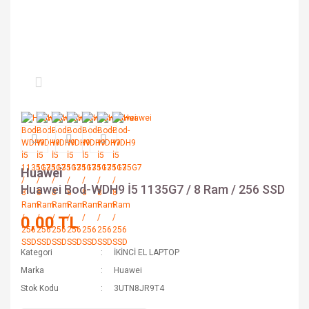
Huawei
Huawei Bod-WDH9 İ5 1135G7 / 8 Ram / 256 SSD
0,00 TL
Kategori
İKİNCİ EL LAPTOP
Marka
Huawei
Stok Kodu
3UTN8JR9T4