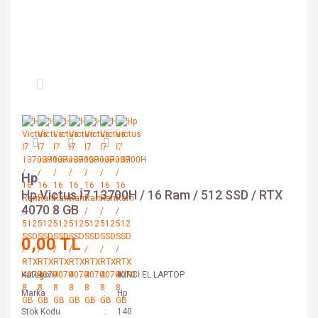
Hp
Hp Victus İ7 13700H / 16 Ram / 512 SSD / RTX
4070 8 GB
0,00 TL
Kategori
İKİNCİ EL LAPTOP
Marka
Hp
Stok Kodu
140