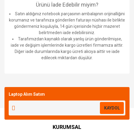
Ürünü İade Edebilir miyim?
Satın aldığınız notebook parçasının ambalajının orijinalliğini
korumanız ve tarafınıza gönderilen faturayı nüshası ile birlikte
göndermeniz koşuluyla, 14 gün içerisinde hiçbir mazeret
belirtmeden iade edebilirsiniz.
Tarafımızdan kaynaklı olarak yanlış ürün gönderilmişse,
iade ve değişim işlemlerinde kargo ücretleri firmamıza aittir.
Diğer iade durumlarında kargo ücreti alıcıya aittir ve iade
edilecek miktardan düşülür.
Bu ürüne ilk yorumu siz yapın!
Laptop Alım Satım
Yorum Yaz
KAYDOL
KURUMSAL