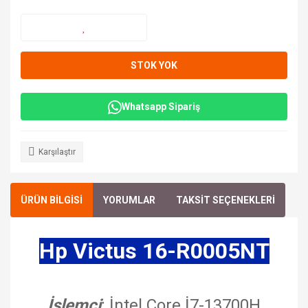
STOK YOK
Whatsapp Sipariş
Karşılaştır
ÜRÜN BİLGİSİ
YORUMLAR
TAKSİT SEÇENEKLERİ
Hp Victus 16-R0005NT
İşlemci
: İntel Core İ7-13700H