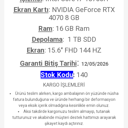
Ekran Kartı
: NVIDIA GeForce RTX
4070 8 GB
Ram
: 16 GB Ram
Depolama
: 1 TB SDD
Ekran
: 15.6" FHD 144 HZ
:
Garanti Bitiş Tarihi
12/05/2026
Stok Kodu
:
140
KARGO İŞLEMLERİ
Ürünü teslim alırken, kargo ambalajının ön yüzünde nüsha
fatura bulunduğuna ve üründe herhangi bir deformasyon
veya eksik içerik olmadığına kesinlikle emin olunuz.
Aksi takdirde kargonuzu teslim almayıp, tutanak
tutturunuz ve akabinde müşteri destek hattımızı arayarak
şikayet kaydı açtırınız.