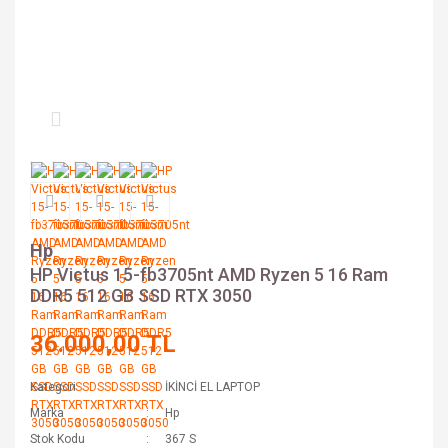
Hp
HP Victus 15-fb3705nt AMD Ryzen 5 16 Ram
DDR5 512 GB SSD RTX 3050
36.000,00 TL
Kategori
İKİNCİ EL LAPTOP
Marka
Hp
Stok Kodu
367 S