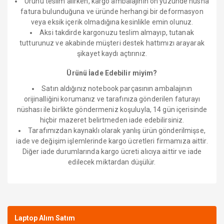
Ürünü teslim alırken, kargo ambalajının ön yüzünde nüsha
fatura bulunduğuna ve üründe herhangi bir deformasyon
veya eksik içerik olmadığına kesinlikle emin olunuz.
Aksi takdirde kargonuzu teslim almayıp, tutanak
tutturunuz ve akabinde müşteri destek hattımızı arayarak
şikayet kaydı açtırınız.
Ürünü İade Edebilir miyim?
Satın aldığınız notebook parçasının ambalajının
orijinalliğini korumanız ve tarafınıza gönderilen faturayı
nüshası ile birlikte göndermeniz koşuluyla, 14 gün içerisinde
hiçbir mazeret belirtmeden iade edebilirsiniz.
Tarafımızdan kaynaklı olarak yanlış ürün gönderilmişse,
iade ve değişim işlemlerinde kargo ücretleri firmamıza aittir.
Diğer iade durumlarında kargo ücreti alıcıya aittir ve iade
edilecek miktardan düşülür.
Bu ürüne ilk yorumu siz yapın!
Laptop Alım Satım