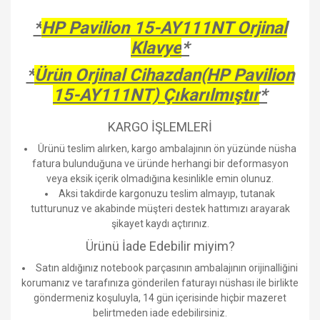
*
HP Pavilion 15-AY111NT Orjinal
Klavye
*
*
Ürün Orjinal Cihazdan(HP Pavilion
15-AY111NT) Çıkarılmıştır
*
KARGO İŞLEMLERİ
Ürünü teslim alırken, kargo ambalajının ön yüzünde nüsha
fatura bulunduğuna ve üründe herhangi bir deformasyon
veya eksik içerik olmadığına kesinlikle emin olunuz.
Aksi takdirde kargonuzu teslim almayıp, tutanak
tutturunuz ve akabinde müşteri destek hattımızı arayarak
şikayet kaydı açtırınız.
Ürünü İade Edebilir miyim?
Satın aldığınız notebook parçasının ambalajının orijinalliğini
korumanız ve tarafınıza gönderilen faturayı nüshası ile birlikte
göndermeniz koşuluyla, 14 gün içerisinde hiçbir mazeret
belirtmeden iade edebilirsiniz.