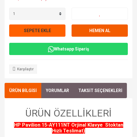
SEPETE EKLE
HEMEN AL
Whatsapp Sipariş
Karşılaştır
ÜRÜN BİLGİSİ
YORUMLAR
TAKSİT SEÇENEKLERİ
ÜRÜN ÖZELLİKLERİ
HP Pavilion 15-AY111NT Orjinal Klavye Stoktan
Hızlı Teslimat)