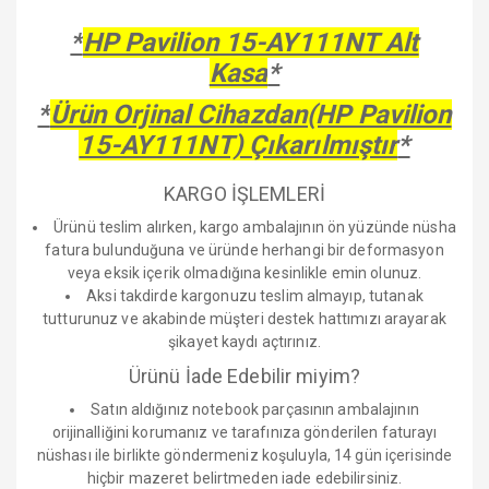
*
HP Pavilion 15-AY111NT Alt
Kasa
*
*
Ürün Orjinal Cihazdan(HP Pavilion
15-AY111NT) Çıkarılmıştır
*
KARGO İŞLEMLERİ
Ürünü teslim alırken, kargo ambalajının ön yüzünde nüsha
fatura bulunduğuna ve üründe herhangi bir deformasyon
veya eksik içerik olmadığına kesinlikle emin olunuz.
Aksi takdirde kargonuzu teslim almayıp, tutanak
tutturunuz ve akabinde müşteri destek hattımızı arayarak
şikayet kaydı açtırınız.
Ürünü İade Edebilir miyim?
Satın aldığınız notebook parçasının ambalajının
orijinalliğini korumanız ve tarafınıza gönderilen faturayı
nüshası ile birlikte göndermeniz koşuluyla, 14 gün içerisinde
hiçbir mazeret belirtmeden iade edebilirsiniz.