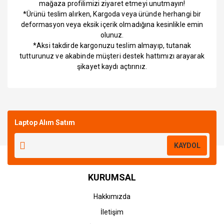
mağaza profilimizi ziyaret etmeyi unutmayın!
*Ürünü teslim alırken, Kargoda veya üründe herhangi bir
deformasyon veya eksik içerik olmadığına kesinlikle emin
olunuz.
*Aksi takdirde kargonuzu teslim almayıp, tutanak
tutturunuz ve akabinde müşteri destek hattımızı arayarak
şikayet kaydı açtırınız.
Bu ürüne ilk yorumu siz yapın!
Laptop Alım Satım
Yorum Yaz
KAYDOL
KURUMSAL
Hakkımızda
İletişim