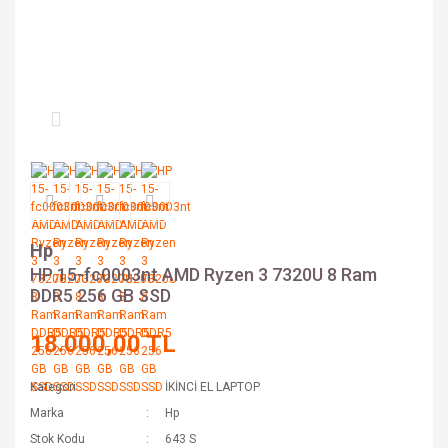
Hp
HP 15-fc0003nt AMD Ryzen 3 7320U 8 Ram
DDR5 256 GB SSD
18.000,00 TL
Kategori
İKİNCİ EL LAPTOP
Marka
Hp
Stok Kodu
643 S