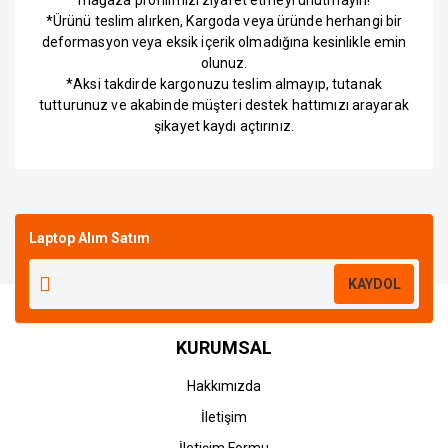
mağaza profilimizi ziyaret etmeyi unutmayın!
*Ürünü teslim alırken, Kargoda veya üründe herhangi bir
deformasyon veya eksik içerik olmadığına kesinlikle emin
olunuz.
*Aksi takdirde kargonuzu teslim almayıp, tutanak
tutturunuz ve akabinde müşteri destek hattımızı arayarak
şikayet kaydı açtırınız.
Bu ürüne ilk yorumu siz yapın!
Laptop Alım Satım
Yorum Yaz
KAYDOL
KURUMSAL
Hakkımızda
İletişim