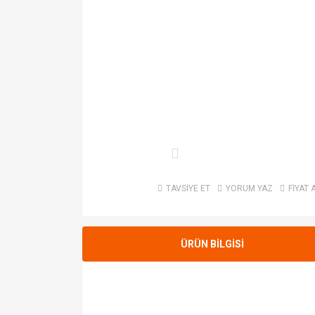
TAVSİYE ET
YORUM YAZ
FİYAT 
ÜRÜN BİLGİSİ