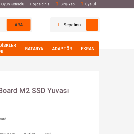
El Oyun Konsolu
Hoşgeldiniz
Giriş Yap
Üye Ol
ARA
Sepetiniz
DİSKLER
BATARYA
ADAPTÖR
EKRAN
ER
Board M2 SSD Yuvası
oard