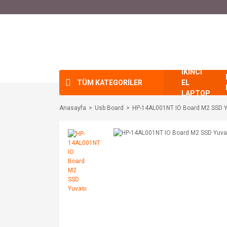
İKİNCİ
TÜM KATEGORİLER
EL
LAPTOP
Anasayfa
Usb Board
HP-14AL001NT IO Board M2 SSD Y