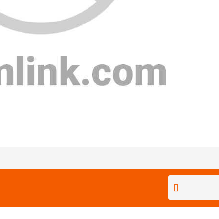
Bu ürüne ilk yorumu siz yapın!
Yorum Yaz