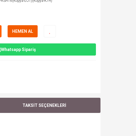
RSH16(Kopya-DJT)(Kopya-K7H)
HEMEN AL
Whatsapp Sipariş
TAKSİT SEÇENEKLERİ