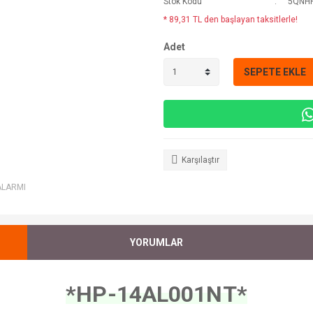
Stok Kodu
5QNHP
* 89,31 TL den başlayan taksitlerle!
Adet
SEPETE EKLE
Karşılaştır
ALARMI
YORUMLAR
*HP-14AL001NT*