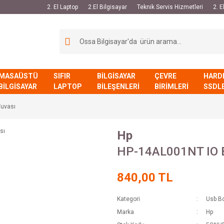
2. El Laptop
2.El Bilgisayar
Teknik Servis Hizmetleri
2. 
MASAÜSTÜ
SIFIR
BİLGİSAYAR
ÇEVRE
HARD
BİLGİSAYAR
LAPTOP
BİLEŞENLERİ
BİRİMLERİ
SSDL
uvası
Hp
HP-14AL001NT IO 
840,00 TL
Kategori
Usb B
Marka
Hp