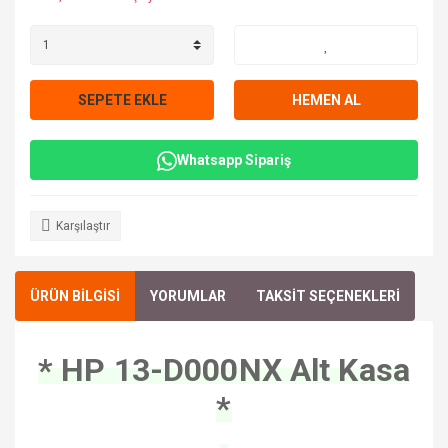
SEPETE EKLE
HEMEN AL
Whatsapp Sipariş
Karşılaştır
ÜRÜN BİLGİSİ
YORUMLAR
TAKSİT SEÇENEKLERİ
* HP 13-D000NX Alt Kasa
*