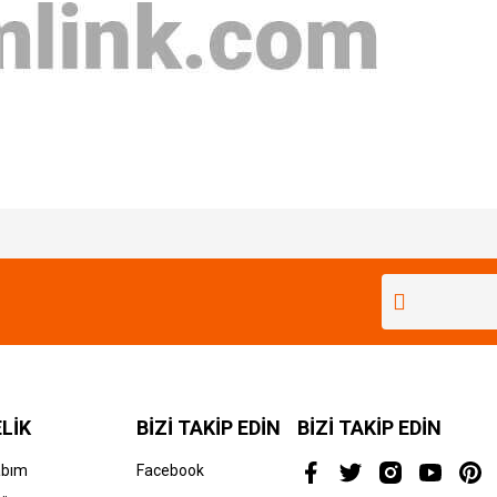
Bu ürüne ilk yorumu siz yapın!
Yorum Yaz
LİK
BİZİ TAKİP EDİN
BİZİ TAKİP EDİN
abım
Facebook