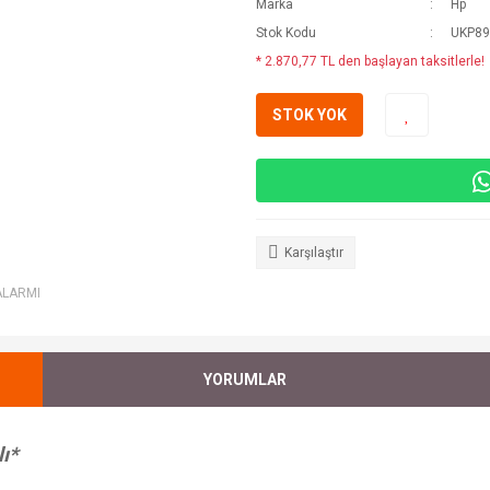
Marka
Hp
Stok Kodu
UKP8
* 2.870,77 TL den başlayan taksitlerle!
STOK YOK
Karşılaştır
ALARMI
YORUMLAR
ı*