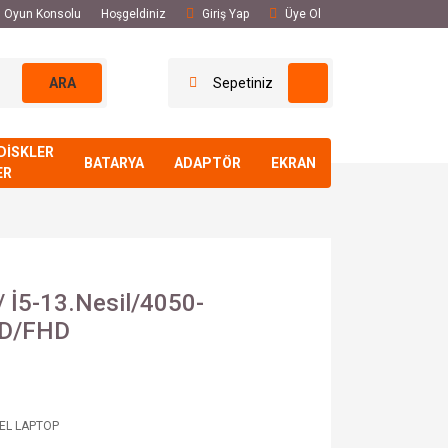
El Oyun Konsolu
Hoşgeldiniz
Giriş Yap
Üye Ol
ARA
Sepetiniz
DİSKLER
BATARYA
ADAPTÖR
EKRAN
ER
 / İ5-13.Nesil/4050-
D/FHD
 EL LAPTOP