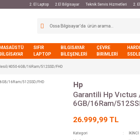
2. El Laptop
2.El Bilgisayar
Teknik Servis Hizmetleri
2. 
MASAÜSTÜ
SIFIR
BİLGİSAYAR
ÇEVRE
HARD
BİLGİSAYAR
LAPTOP
BİLEŞENLERİ
BİRİMLERİ
SSDL
13.Nesil/4050-6GB/16Ram/512SSD/FHD
Hp
Garantili Hp Vıctus
6GB/16Ram/512SS
26.999,99 TL
Kategori
İKİNCİ