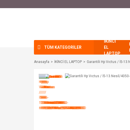
İKİNCİ
TÜM KATEGORİLER
EL
LAPTOP
Anasayfa
İKİNCİ EL LAPTOP
Garantili Hp Vıctus / İ5-